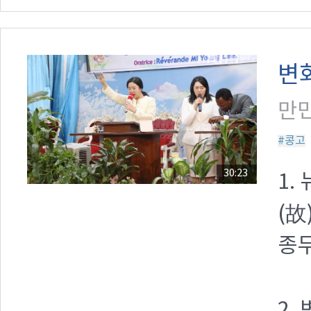
변
만민
#콩고
30:23
1.
(故
종무
2.