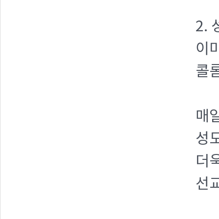
2.
이미
콜롬
매
성도
더
선교