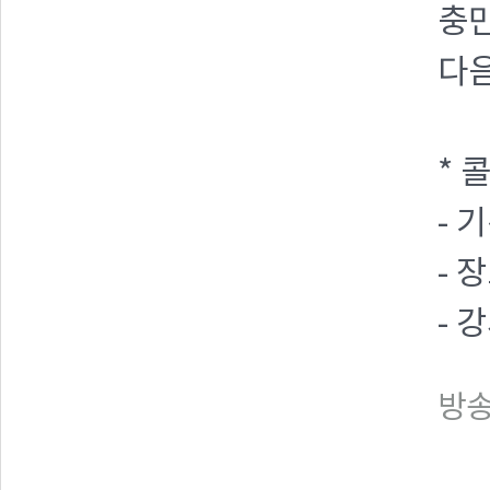
충
다음
* 
- 기
- 
- 
방송일