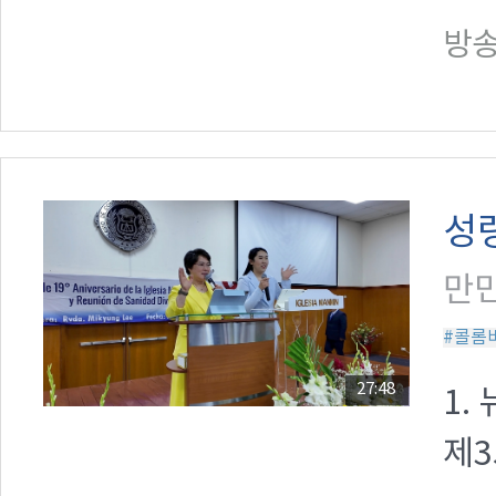
방송일
성
만민
#콜롬
27:48
1.
제3