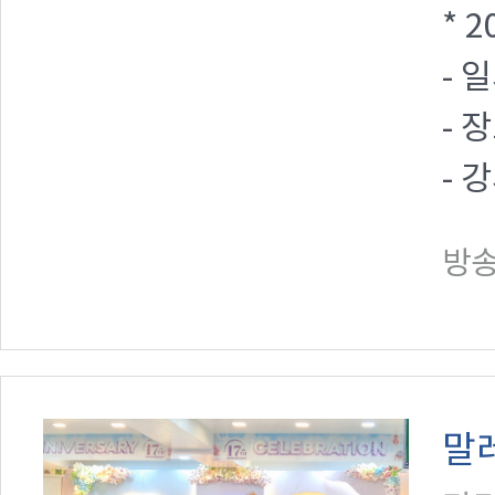
* 
- 
- 
- 
방송일
말