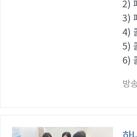
2)
3)
4)
5)
6)
방송일
하