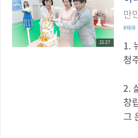
만민
#태국
21:27
1.
청
2.
창립
그 