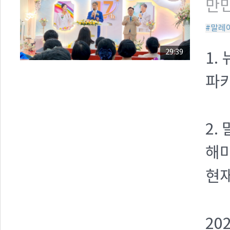
만민
#말레
29:39
1.
파키
2.
해마
현재
20