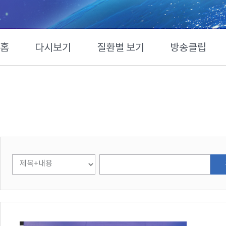
홈
다시보기
질환별 보기
방송클립