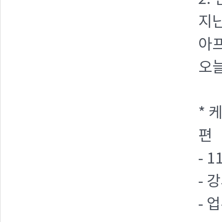
지난
아프
오늘
* 
편
- 
- 
- 