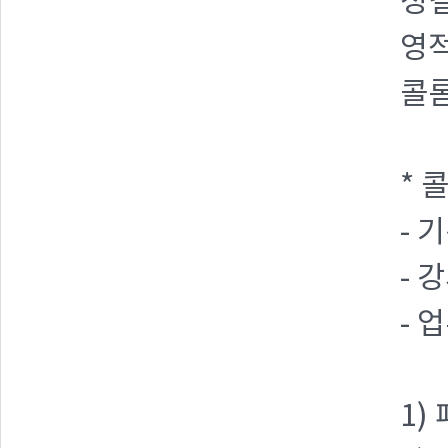
성결
영적
콜
* 
- 기
- 
- 
1)