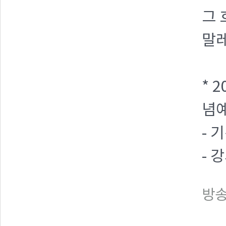
그 
말
* 
념예
- 
- 
방송일