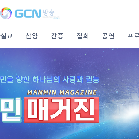
설교
찬양
간증
집회
공연
프