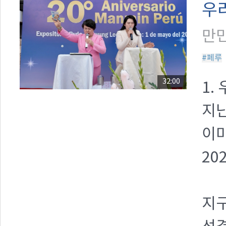
우
만민
#페루
32:00
1.
지난
이
20
지구