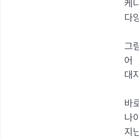
케냐
다양
그림
어
대자
바로
나이
지난