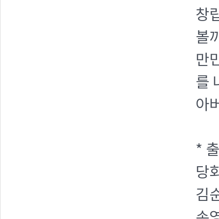
창립
볼
만민
를 
아
* 
당회
김순
손영