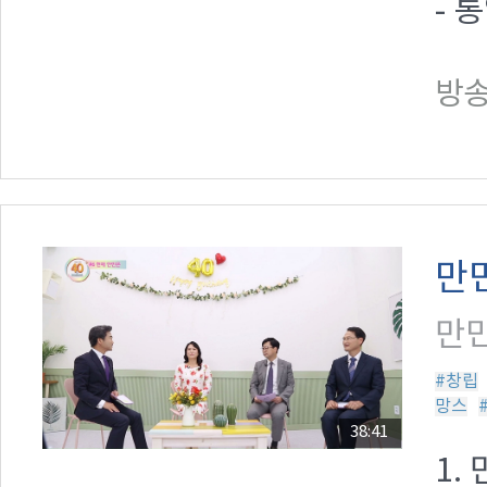
- 
방송일
만
만민
#창립
망스
38:41
1.