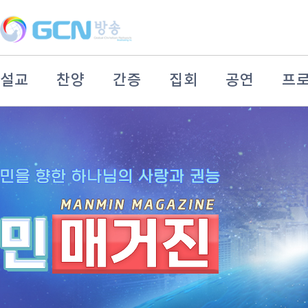
설교
찬양
간증
집회
공연
프