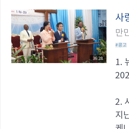
사
만민
#콩고
36:28
1.
20
2.
지난
케냐