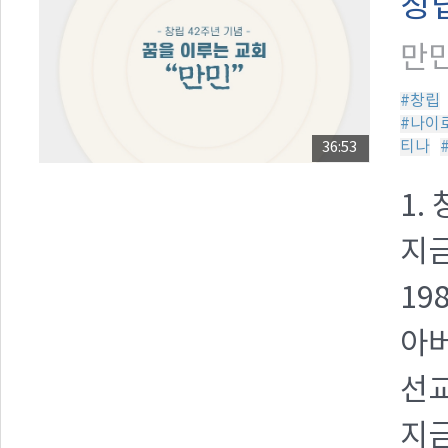
창립
만민
#창립
#나이
티나
36:53
1.
지금
19
아
선교
지금