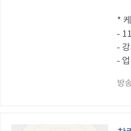
* 
- 
- 
- 
방송일