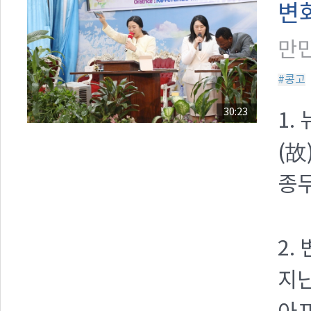
변
만민
#콩고
30:23
1.
(故
종무
2.
지난