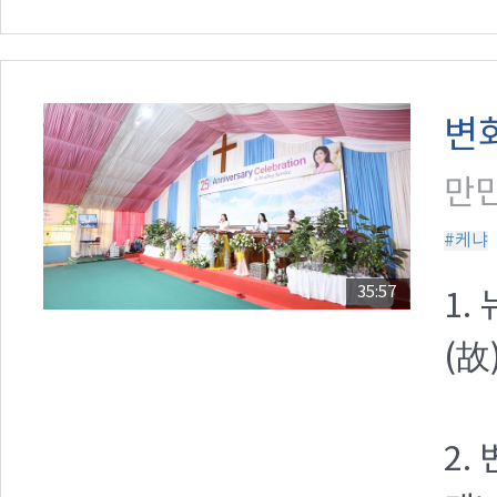
변
만민
#케냐
35:57
1.
(故
2.