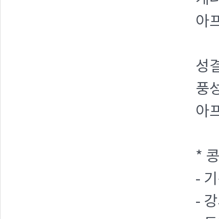
아
성결
풍성
아
* 
- 
- 