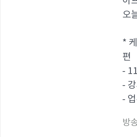
아프
오늘
* 
편
- 
- 
- 
방송일