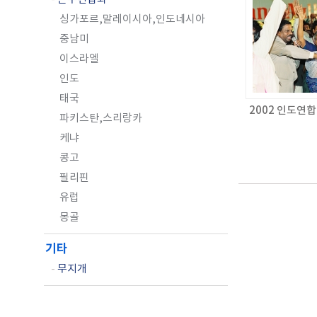
싱가포르,말레이시아,인도네시아
중남미
이스라엘
인도
태국
2002 인도연
파키스탄,스리랑카
케냐
콩고
필리핀
유럽
몽골
기타
-
무지개