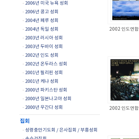
-
2006년 미국 뉴욕 성회
-
2006년 콩고 성회
-
2004년 페루 성회
-
2004년 독일 성회
2002 인도연
-
2003년 러시아 성회
-
2003년 두바이 성회
-
2002년 인도 성회
-
2002년 온두라스 성회
-
2001년 필리핀 성회
-
2001년 케냐 성회
-
2000년 파키스탄 성회
-
2000년 일본나고야 성회
-
2000년 우간다 성회
2002 인도연
집회
-
성령충만기도회 / 은사집회 / 부흥성회
-
손수건집회