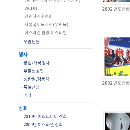
(필리핀 국제 케이블TV 박람회)
WCDN
2002 인도연
만민하계수련회
서울국제도서전(우림북)
이스라엘 찬양 페스티벌
-
무안단물
행사
-
창립/개국행사
-
부활절공연
-
성탄절,점등식
2002 인도연
-
특별찬양
-
기타
성회
-
2010년 에스토니아 성회
-
2009년 이스라엘 성회