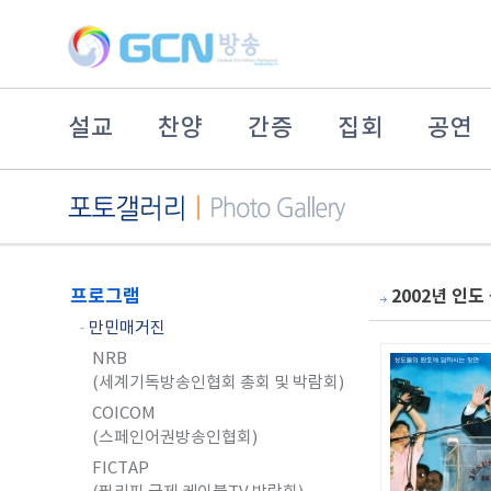
설교
찬양
간증
집회
공연
프로그램
2002년 인도
-
만민매거진
NRB
(세계기독방송인협회 총회 및 박람회)
COICOM
(스페인어권방송인협회)
FICTAP