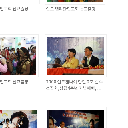
만민교회 선교출장
인도 델리만민교회 선교출장
만민교회 선교출장
2008 인도첸나이 만민교회 손수
건집회,창립4주년 기념예배, 목
회자 세미나 / 만민매거진 566회