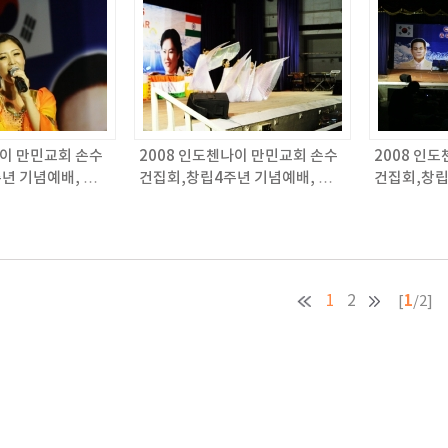
나이 만민교회 손수
2008 인도첸나이 만민교회 손수
2008 인
년 기념예배, 목
건집회,창립4주년 기념예배, 목
건집회,창립
만민매거진 566회
회자 세미나 / 만민매거진 566회
회자 세미나 
1
1
2
[
/2]