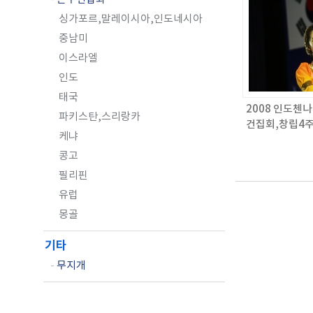
싱가포르,말레이시아,인도네시아
중남미
이스라엘
인도
태국
2008 인도첸
파키스탄,스리랑카
건집회,창립4주
케냐
회자 세미나 / 
콩고
필리핀
유럽
몽골
기타
-
무지개