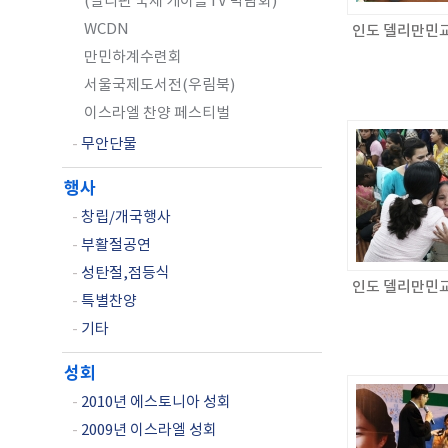
(필리핀 국제 케이블TV 박람회)
WCDN
인도 델리만민
만민하계수련회
서울국제도서전(우림북)
이스라엘 찬양 페스티벌
-
무안단물
행사
-
창립/개국행사
-
부활절공연
-
성탄절,점등식
인도 델리만민
-
특별찬양
-
기타
성회
-
2010년 에스토니아 성회
-
2009년 이스라엘 성회