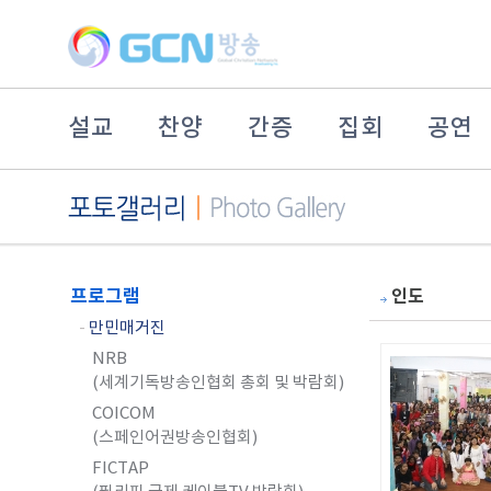
설교
찬양
간증
집회
공연
프로그램
인도
-
만민매거진
NRB
(세계기독방송인협회 총회 및 박람회)
COICOM
(스페인어권방송인협회)
FICTAP