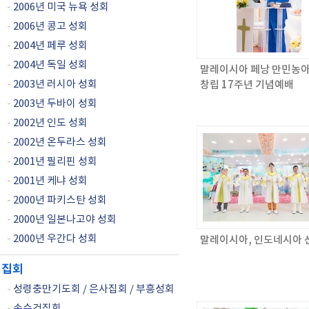
-
2006년 미국 뉴욕 성회
-
2006년 콩고 성회
-
2004년 페루 성회
-
2004년 독일 성회
말레이시아 페낭 만민농
-
2003년 러시아 성회
창립 17주년 기념예배
-
2003년 두바이 성회
-
2002년 인도 성회
-
2002년 온두라스 성회
-
2001년 필리핀 성회
-
2001년 케냐 성회
-
2000년 파키스탄 성회
-
2000년 일본나고야 성회
-
2000년 우간다 성회
말레이시아, 인도네시아 
집회
-
성령충만기도회 / 은사집회 / 부흥성회
-
손수건집회