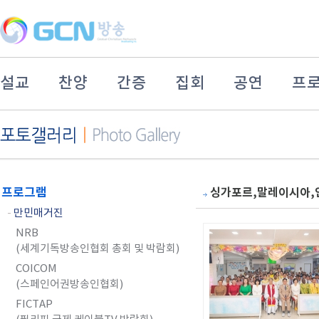
설교
찬양
간증
집회
공연
프
프로그램
싱가포르,말레이시아,
-
만민매거진
NRB
(세계기독방송인협회 총회 및 박람회)
COICOM
(스페인어권방송인협회)
FICTAP