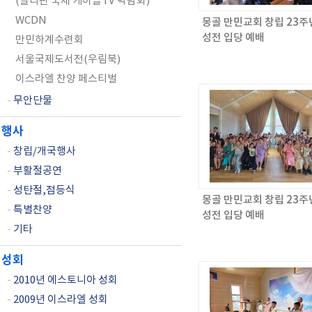
(필리핀 국제 케이블TV 박람회)
WCDN
몽골 만민교회 창립 23주년
성전 입당 예배
만민하계수련회
서울국제도서전(우림북)
이스라엘 찬양 페스티벌
-
무안단물
행사
-
창립/개국행사
-
부활절공연
-
성탄절,점등식
몽골 만민교회 창립 23주년
-
특별찬양
성전 입당 예배
-
기타
성회
-
2010년 에스토니아 성회
-
2009년 이스라엘 성회