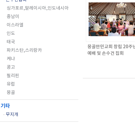
싱가포르,말레이시아,인도네시아
중남미
이스라엘
인도
태국
몽골만민교회 창립 20주
파키스탄,스리랑카
예배 및 손수건 집회
케냐
콩고
필리핀
유럽
몽골
기타
-
무지개