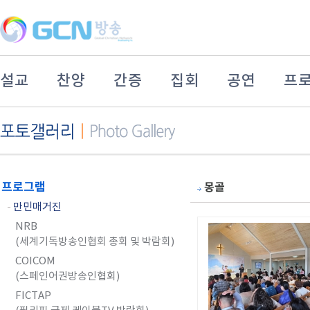
설교
찬양
간증
집회
공연
프
프로그램
몽골
-
만민매거진
NRB
(세계기독방송인협회 총회 및 박람회)
COICOM
(스페인어권방송인협회)
FICTAP