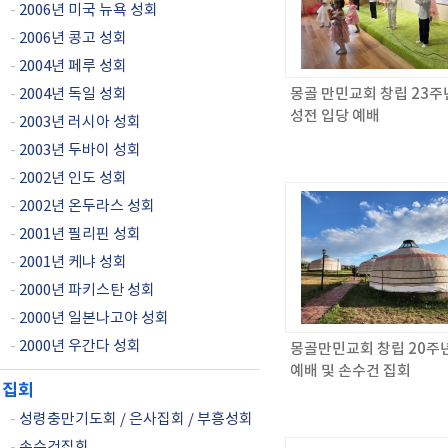
-
2006년 미국 뉴욕 성회
-
2006년 콩고 성회
-
2004년 페루 성회
-
2004년 독일 성회
몽골 만민교회 창립 23주년
성전 입당 예배
-
2003년 러시아 성회
-
2003년 두바이 성회
-
2002년 인도 성회
-
2002년 온두라스 성회
-
2001년 필리핀 성회
-
2001년 케냐 성회
-
2000년 파키스탄 성회
-
2000년 일본나고야 성회
-
2000년 우간다 성회
몽골만민교회 창립 20주
예배 및 손수건 집회
집회
-
성령충만기도회 / 은사집회 / 부흥성회
-
손수건집회