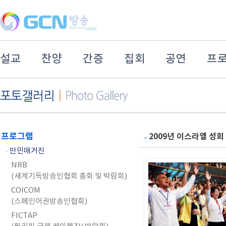
설교
찬양
간증
집회
공연
프
프로그램
2009년 이스라엘 성회
-
만민매거진
NRB
(세계기독방송인협회 총회 및 박람회)
COICOM
(스페인어권방송인협회)
FICTAP