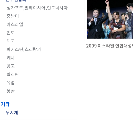
싱가포르,말레이시아,인도네시아
중남미
이스라엘
인도
태국
2009 이스라엘 연합대성
파키스탄,스리랑카
케냐
콩고
필리핀
유럽
몽골
기타
-
무지개