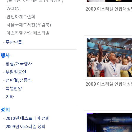
(필리핀 국제 케이블TV 박람회)
WCDN
2009 이스라엘 연합대성
만민하계수련회
서울국제도서전(우림북)
이스라엘 찬양 페스티벌
-
무안단물
행사
-
창립/개국행사
-
부활절공연
-
성탄절,점등식
2009 이스라엘 연합대성
-
특별찬양
-
기타
성회
-
2010년 에스토니아 성회
-
2009년 이스라엘 성회