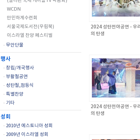
(필리핀 국제 케이블TV 박람회)
WCDN
만민하계수련회
서울국제도서전(우림북)
2024 성탄전야공연 - 우
의 탄생
이스라엘 찬양 페스티벌
-
무안단물
행사
-
창립/개국행사
-
부활절공연
-
성탄절,점등식
-
특별찬양
-
기타
2024 성탄전야공연 - 우
의 탄생
성회
-
2010년 에스토니아 성회
-
2009년 이스라엘 성회