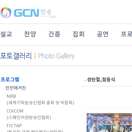
설교
찬양
간증
집회
공연
프
프로그램
성탄절,점등식
-
만민매거진
NRB
(세계기독방송인협회 총회 및 박람회)
COICOM
(스페인어권방송인협회)
FICTAP