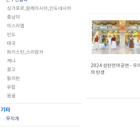
싱가포르,말레이시아,인도네시아
중남미
이스라엘
인도
태국
파키스탄,스리랑카
케냐
2024 성탄전야공연 - 우
콩고
의 탄생
필리핀
유럽
몽골
기타
-
무지개