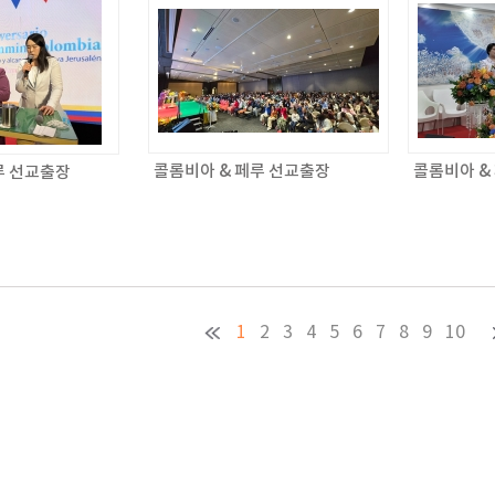
콜롬비아 & 페루 선교출장
콜롬비아 &
루 선교출장
1
2
3
4
5
6
7
8
9
10