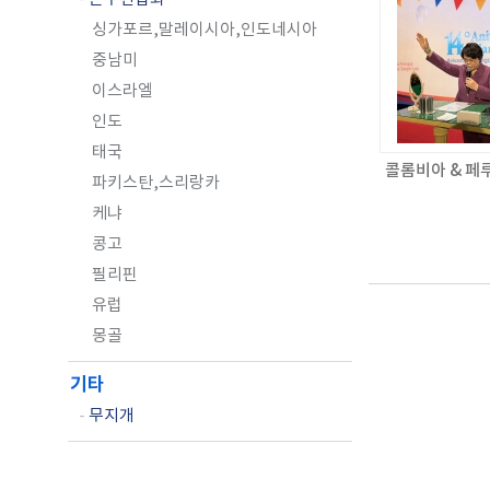
싱가포르,말레이시아,인도네시아
중남미
이스라엘
인도
태국
콜롬비아 & 페
파키스탄,스리랑카
케냐
콩고
필리핀
유럽
몽골
기타
-
무지개