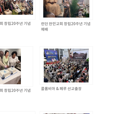
회 창립20주년 기념
런던 만민교회 창립20주년 기념
예배
콜롬비아 & 페루 선교출장
회 창립20주년 기념