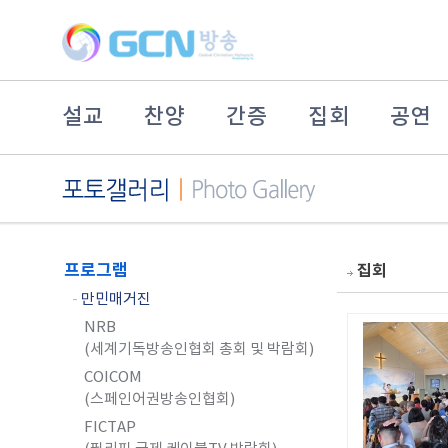
설교
찬양
간증
집회
공연
프로그램
집회
-
만민매거진
NRB
(세계기독방송인협회 총회 및 박람회)
COICOM
(스페인어권방송인협회)
FICTAP