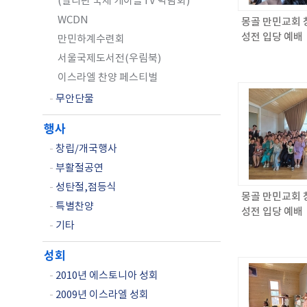
(필리핀 국제 케이블TV 박람회)
WCDN
몽골 만민교회 창
성전 입당 예배
만민하계수련회
서울국제도서전(우림북)
이스라엘 찬양 페스티벌
-
무안단물
행사
-
창립/개국행사
-
부활절공연
-
성탄절,점등식
몽골 만민교회 창
-
특별찬양
성전 입당 예배
-
기타
성회
-
2010년 에스토니아 성회
-
2009년 이스라엘 성회