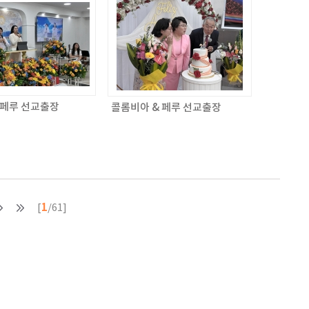
 페루 선교출장
콜롬비아 & 페루 선교출장
1
[
/61]