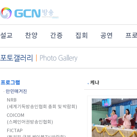
설교
찬양
간증
집회
공연
프
프로그램
케냐
-
만민매거진
NRB
(세계기독방송인협회 총회 및 박람회)
COICOM
(스페인어권방송인협회)
FICTAP