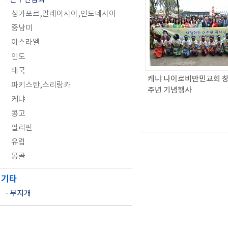
싱가포르,말레이시아,인도네시아
중남미
이스라엘
인도
태국
케냐 나이로비만민교회 창
파키스탄,스리랑카
주년 기념행사
케냐
콩고
필리핀
유럽
몽골
기타
-
무지개