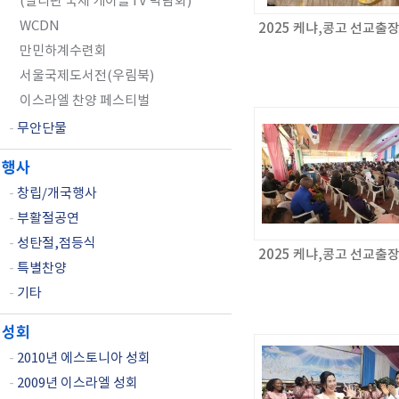
(필리핀 국제 케이블TV 박람회)
WCDN
2025 케냐,콩고 선교출
만민하계수련회
서울국제도서전(우림북)
이스라엘 찬양 페스티벌
-
무안단물
행사
-
창립/개국행사
-
부활절공연
-
성탄절,점등식
2025 케냐,콩고 선교출
-
특별찬양
-
기타
성회
-
2010년 에스토니아 성회
-
2009년 이스라엘 성회