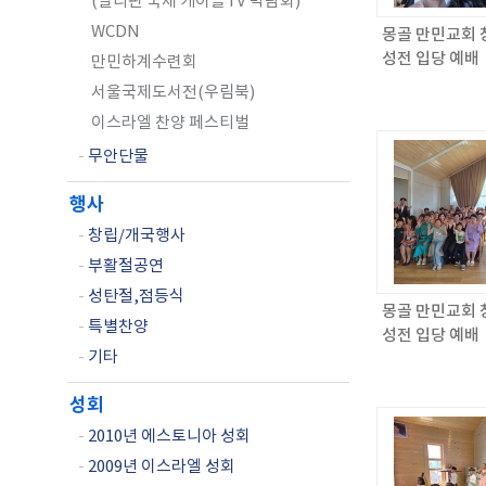
(필리핀 국제 케이블TV 박람회)
WCDN
몽골 만민교회 창
성전 입당 예배
만민하계수련회
서울국제도서전(우림북)
이스라엘 찬양 페스티벌
-
무안단물
행사
-
창립/개국행사
-
부활절공연
-
성탄절,점등식
몽골 만민교회 창
-
특별찬양
성전 입당 예배
-
기타
성회
-
2010년 에스토니아 성회
-
2009년 이스라엘 성회