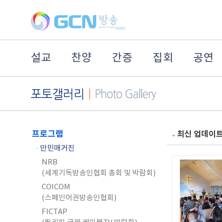
설교
찬양
간증
집회
공연
프로그램
최신 업데이
-
만민매거진
NRB
(세계기독방송인협회 총회 및 박람회)
COICOM
(스페인어권방송인협회)
FICTAP