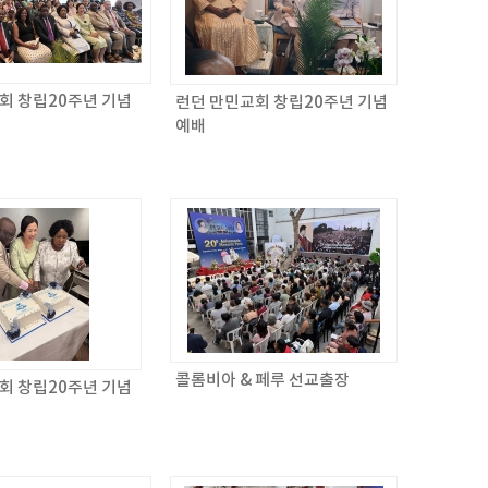
회 창립20주년 기념
런던 만민교회 창립20주년 기념
예배
콜롬비아 & 페루 선교출장
회 창립20주년 기념