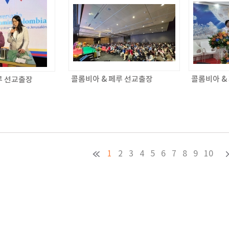
콜롬비아 & 페루 선교출장
콜롬비아 &
루 선교출장
1
2
3
4
5
6
7
8
9
10