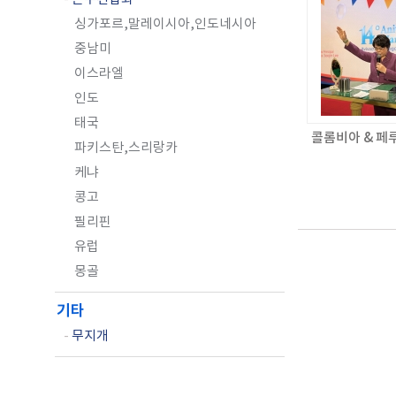
싱가포르,말레이시아,인도네시아
중남미
이스라엘
인도
태국
콜롬비아 & 페
파키스탄,스리랑카
케냐
콩고
필리핀
유럽
몽골
기타
-
무지개