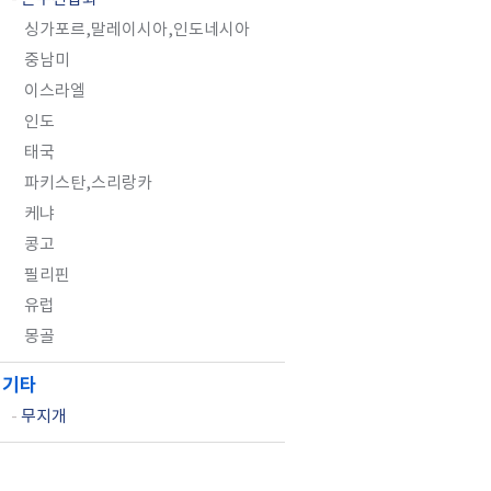
싱가포르,말레이시아,인도네시아
중남미
이스라엘
인도
태국
파키스탄,스리랑카
케냐
콩고
필리핀
유럽
몽골
기타
-
무지개