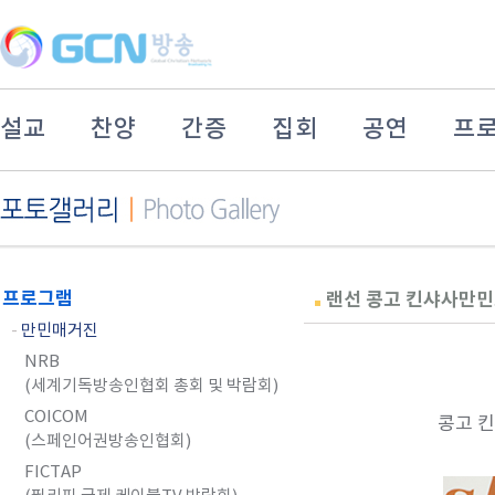
설교
찬양
간증
집회
공연
프
프로그램
랜선 콩고 킨샤사만민교
-
만민매거진
NRB
(세계기독방송인협회 총회 및 박람회)
COICOM
콩고 킨
(스페인어권방송인협회)
FICTAP