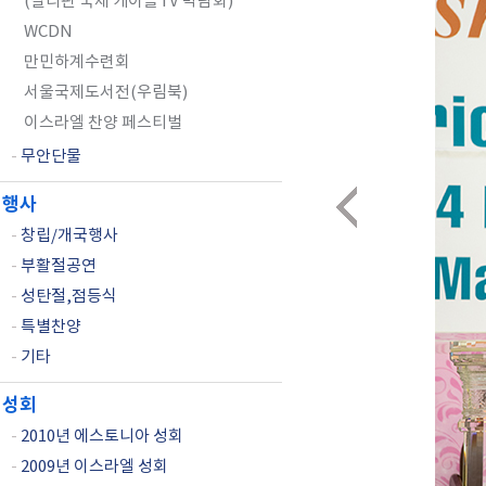
(필리핀 국제 케이블TV 박람회)
WCDN
만민하계수련회
서울국제도서전(우림북)
이스라엘 찬양 페스티벌
-
무안단물
행사
-
창립/개국행사
-
부활절공연
-
성탄절,점등식
-
특별찬양
-
기타
성회
-
2010년 에스토니아 성회
-
2009년 이스라엘 성회