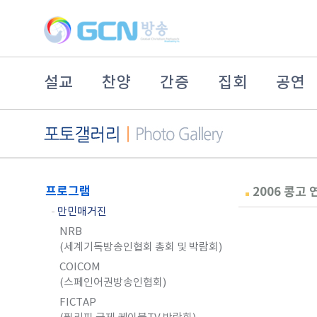
설교
찬양
간증
집회
공연
프로그램
2006 콩고
-
만민매거진
NRB
(세계기독방송인협회 총회 및 박람회)
COICOM
(스페인어권방송인협회)
FICTAP