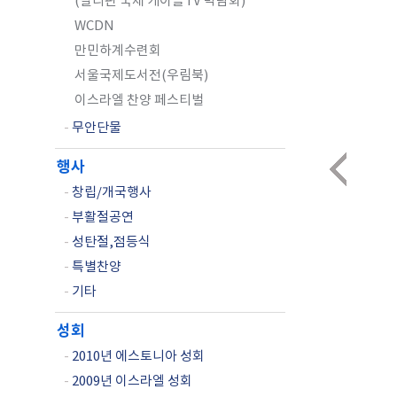
(필리핀 국제 케이블TV 박람회)
WCDN
만민하계수련회
서울국제도서전(우림북)
이스라엘 찬양 페스티벌
-
무안단물
행사
-
창립/개국행사
-
부활절공연
-
성탄절,점등식
-
특별찬양
-
기타
성회
-
2010년 에스토니아 성회
-
2009년 이스라엘 성회