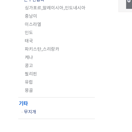
싱가포르,말레이시아,인도네시아
중남미
이스라엘
인도
태국
파키스탄,스리랑카
케냐
콩고
필리핀
유럽
몽골
기타
-
무지개