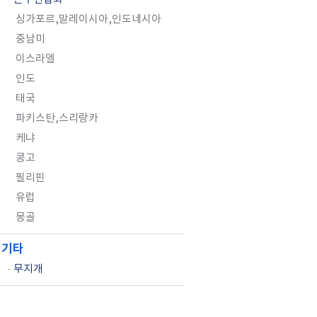
싱가포르,말레이시아,인도네시아
중남미
이스라엘
인도
태국
파키스탄,스리랑카
케냐
콩고
필리핀
유럽
몽골
기타
-
무지개