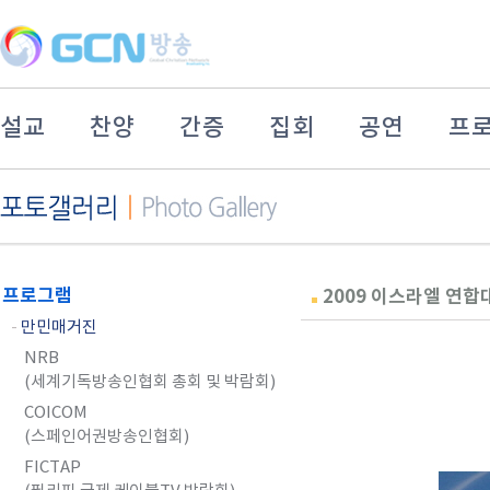
설교
찬양
간증
집회
공연
프
프로그램
2009 이스라엘 연
-
만민매거진
NRB
(세계기독방송인협회 총회 및 박람회)
COICOM
(스페인어권방송인협회)
FICTAP