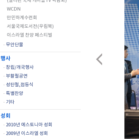
(필리핀 국제 케이블TV 박람회)
WCDN
만민하계수련회
서울국제도서전(우림북)
이스라엘 찬양 페스티벌
-
무안단물
행사
-
창립/개국행사
-
부활절공연
-
성탄절,점등식
-
특별찬양
-
기타
성회
-
2010년 에스토니아 성회
-
2009년 이스라엘 성회