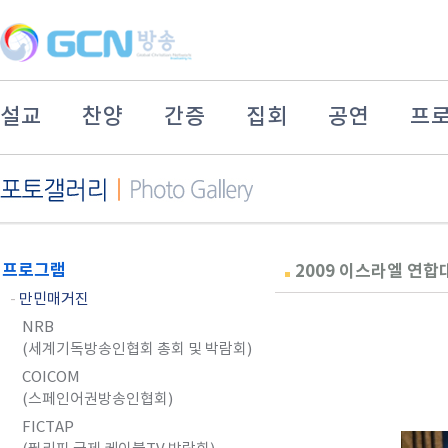
설교
찬양
간증
집회
공연
프
프로그램
2009 이스라엘 연
-
만민매거진
NRB
(세계기독방송인협회 총회 및 박람회)
COICOM
(스페인어권방송인협회)
FICTAP