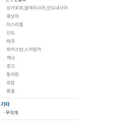
싱가포르,말레이시아,인도네시아
중남미
이스라엘
인도
태국
파키스탄,스리랑카
케냐
콩고
필리핀
유럽
몽골
기타
-
무지개