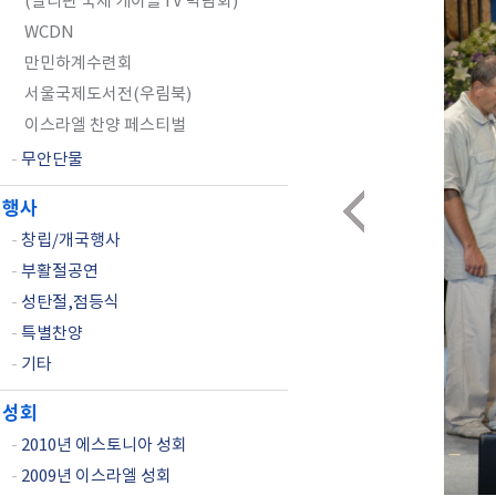
(필리핀 국제 케이블TV 박람회)
WCDN
만민하계수련회
서울국제도서전(우림북)
이스라엘 찬양 페스티벌
-
무안단물
행사
-
창립/개국행사
-
부활절공연
-
성탄절,점등식
-
특별찬양
-
기타
성회
-
2010년 에스토니아 성회
-
2009년 이스라엘 성회