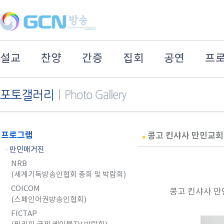
설교
찬양
간증
집회
공연
프
프로그램
콩고 킨샤사 만민교회
-
만민매거진
NRB
(세계기독방송인협회 총회 및 박람회)
COICOM
콩고 킨샤사 만민
(스페인어권방송인협회)
FICTAP