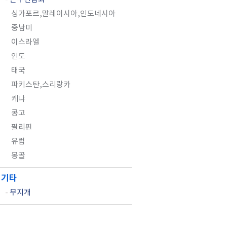
싱가포르,말레이시아,인도네시아
중남미
이스라엘
인도
태국
파키스탄,스리랑카
케냐
콩고
필리핀
유럽
몽골
기타
-
무지개