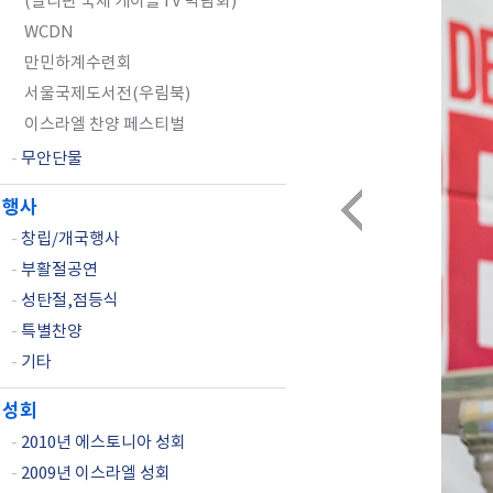
(필리핀 국제 케이블TV 박람회)
WCDN
만민하계수련회
서울국제도서전(우림북)
이스라엘 찬양 페스티벌
-
무안단물
행사
-
창립/개국행사
-
부활절공연
-
성탄절,점등식
-
특별찬양
-
기타
성회
-
2010년 에스토니아 성회
-
2009년 이스라엘 성회