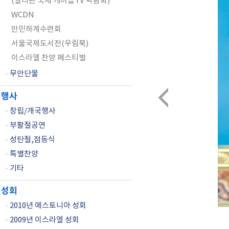
(필리핀 국제 케이블TV 박람회)
WCDN
만민하계수련회
서울국제도서전(우림북)
이스라엘 찬양 페스티벌
-
무안단물
행사
-
창립/개국행사
-
부활절공연
-
성탄절,점등식
-
특별찬양
-
기타
성회
-
2010년 에스토니아 성회
-
2009년 이스라엘 성회