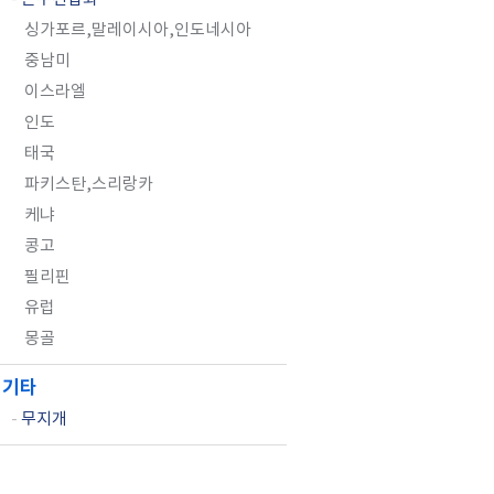
싱가포르,말레이시아,인도네시아
중남미
이스라엘
인도
태국
파키스탄,스리랑카
케냐
콩고
필리핀
유럽
몽골
기타
-
무지개