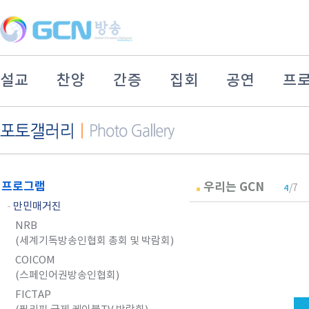
설교
찬양
간증
집회
공연
프
프로그램
우리는 GCN
/7
4
-
만민매거진
NRB
(세계기독방송인협회 총회 및 박람회)
COICOM
(스페인어권방송인협회)
FICTAP